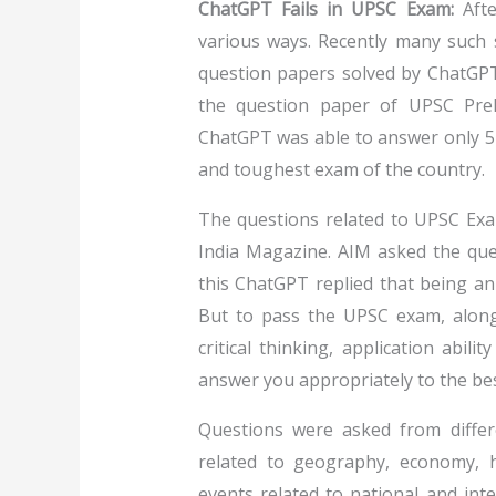
ChatGPT Fails in UPSC Exam:
Afte
various ways. Recently many such
question papers solved by ChatGPT.
the question paper of UPSC Pre
ChatGPT was able to answer only 54
and toughest exam of the country.
The questions related to UPSC Ex
India Magazine. AIM asked the qu
this ChatGPT replied that being an
But to pass the UPSC exam, along 
critical thinking, application abili
answer you appropriately to the best
Questions were asked from differ
related to geography, economy, hi
events related to national and int