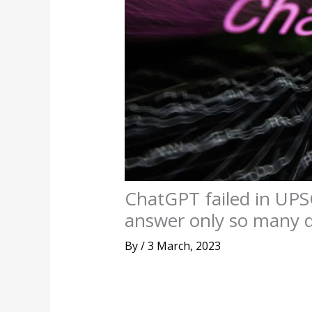
ChatGPT failed in UPSC
answer only so many q
By
/
3 March, 2023