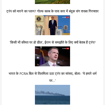
ट्रंप को मारने का प्लान? गोल्फ क्लब के पास कार में बंदूक संग शख्स गिरफ्तार
‘किसी भी कीमत पर हो डील’, ईरान से समझौते के लिए क्यों बेताब हैं ट्रंप?
भारत के FCRA बिल से तिलमिला उठा ट्रंप का सांसद, बोला- ‘ये हमारे धर्म
पर…’