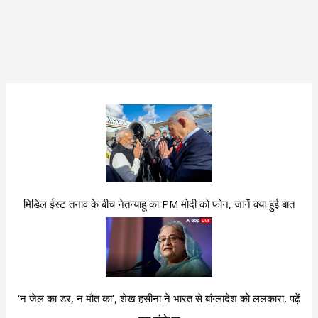
मिडिल ईस्ट तनाव के बीच नेतन्याहू का PM मोदी को फोन, जानें क्या हुई बात
‘न जेल का डर, न मौत का’, शेख हसीना ने भारत से बांग्लादेश को ललकारा, पढ़ें