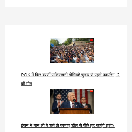
POK में फिर बरसीं पाकिस्तानी गोलियां! चुनाव से पहले फायरिंग, 2
की मौत
ईरान ने मान ली ये शर्त तो परमाणु डील से पीछे हट जाएंगे ट्रंप?