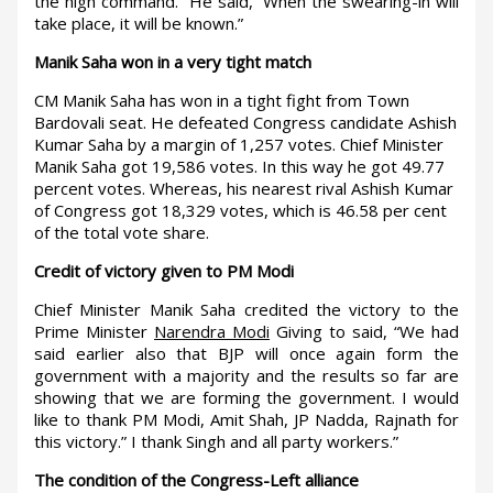
the high command.” He said, “When the swearing-in will
take place, it will be known.”
Manik Saha won in a very tight match
CM Manik Saha has won in a tight fight from Town
Bardovali seat. He defeated Congress candidate Ashish
Kumar Saha by a margin of 1,257 votes. Chief Minister
Manik Saha got 19,586 votes. In this way he got 49.77
percent votes. Whereas, his nearest rival Ashish Kumar
of Congress got 18,329 votes, which is 46.58 per cent
of the total vote share.
Credit of victory given to PM Modi
Chief Minister Manik Saha credited the victory to the
Prime Minister
Narendra Modi
Giving to said, “We had
said earlier also that BJP will once again form the
government with a majority and the results so far are
showing that we are forming the government. I would
like to thank PM Modi, Amit Shah, JP Nadda, Rajnath for
this victory.” I thank Singh and all party workers.”
The condition of the Congress-Left alliance