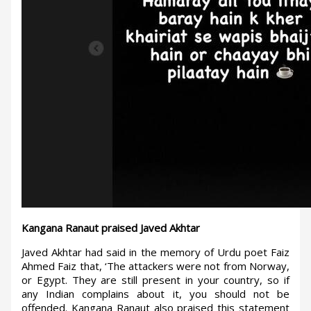
Kangana Ranaut praised Javed Akhtar
Javed Akhtar had said in the memory of Urdu poet Faiz
Ahmed Faiz that, ‘The attackers were not from Norway,
or Egypt. They are still present in your country, so if
any Indian complains about it, you should not be
offended. Kangana Ranaut also praised this statement