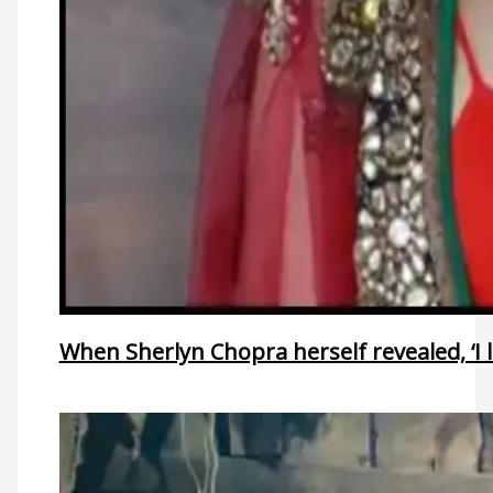
When Sherlyn Chopra herself revealed, ‘I l