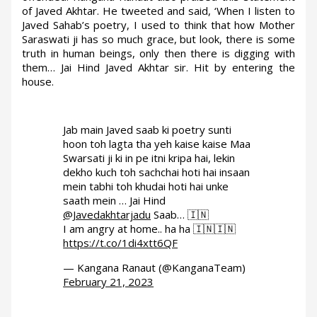
of Javed Akhtar. He tweeted and said, ‘When I listen to
Javed Sahab’s poetry, I used to think that how Mother
Saraswati ji has so much grace, but look, there is some
truth in human beings, only then there is digging with
them… Jai Hind Javed Akhtar sir. Hit by entering the
house.
Jab main Javed saab ki poetry sunti
hoon toh lagta tha yeh kaise kaise Maa
Swarsati ji ki in pe itni kripa hai, lekin
dekho kuch toh sachchai hoti hai insaan
mein tabhi toh khudai hoti hai unke
saath mein … Jai Hind
@Javedakhtarjadu
Saab… 🇮🇳
I am angry at home.. ha ha 🇮🇳🇮🇳
https://t.co/1di4xtt6QF
— Kangana Ranaut (@KanganaTeam)
February 21, 2023