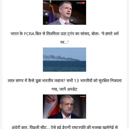
भारत के FCRA बिल से तिलमिला उठा ट्रंप का सांसद, बोला- ‘ये हमारे धर्म
पर…’
लाल सागर में कैसे डूबा भारतीय जहाज? सभी 13 भारतीयों को सुरक्षित निकाला
गया, जानें अपडेट
अंधेरी कार, पिछली सीट… ऐसे हुई ईरानी राष्ट्रपति की मुज्तबा खामेनेई से