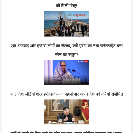
की मिली मंजूर
एक अफवाह और हजारों लोगों का सैलाब, क्यों यूरोप का नया फ्लैशपॉइंट बना
स्पेन का स्यूटा?
बांग्लादेश लौटेंगी शेख हसीना? आज पहली बार अपने देश को करेंगी संबोधित