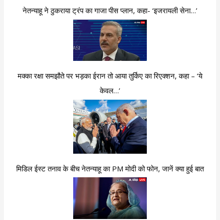
नेतन्याहू ने ठुकराया ट्रंप का गाजा पीस प्लान, कहा- ‘इजरायली सेना…’
मक्का रक्षा समझौते पर भड़का ईरान तो आया तुर्किए का रिएक्शन, कहा – ‘ये
केवल…’
मिडिल ईस्ट तनाव के बीच नेतन्याहू का PM मोदी को फोन, जानें क्या हुई बात