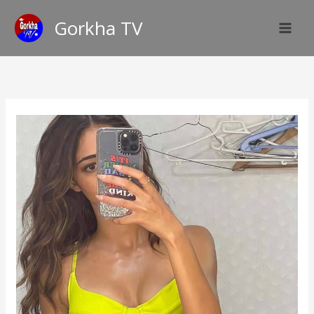
Skip
Gorkha TV
to
content