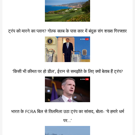
ट्रंप को मारने का प्लान? गोल्फ क्लब के पास कार में बंदूक संग शख्स गिरफ्तार
‘किसी भी कीमत पर हो डील’, ईरान से समझौते के लिए क्यों बेताब हैं ट्रंप?
भारत के FCRA बिल से तिलमिला उठा ट्रंप का सांसद, बोला- ‘ये हमारे धर्म
पर…’