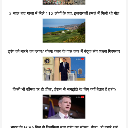
3 साल बाद गाजा में मिले 112 लोगों के शव, इजरायली हमले में मिली थी मौत
ट्रंप को मारने का प्लान? गोल्फ क्लब के पास कार में बंदूक संग शख्स गिरफ्तार
‘किसी भी कीमत पर हो डील’, ईरान से समझौते के लिए क्यों बेताब हैं ट्रंप?
भारत के FCRA बिल से तिलमिला उठा ट्रंप का सांसद, बोला- ‘ये हमारे धर्म