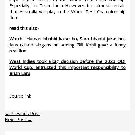
Especially, for Team India. However, it is almost certain
that Australia will play in the World Test Championship
final.
read this also-
Watch: ‘Hamari bhabhi kaise ho, Sara bhabhi jaise ho’,
fans raised slogans on seeing Gill; Kohli gave a funny
reaction
West Indies took a big decision before the 2023 ODI
World Cup, entrusted this important responsibility to
Brian Lara
Source link
←
Previous Post
Next Post
→