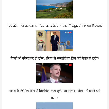
ट्रंप को मारने का प्लान? गोल्फ क्लब के पास कार में बंदूक संग शख्स गिरफ्तार
‘किसी भी कीमत पर हो डील’, ईरान से समझौते के लिए क्यों बेताब हैं ट्रंप?
भारत के FCRA बिल से तिलमिला उठा ट्रंप का सांसद, बोला- ‘ये हमारे धर्म
पर…’