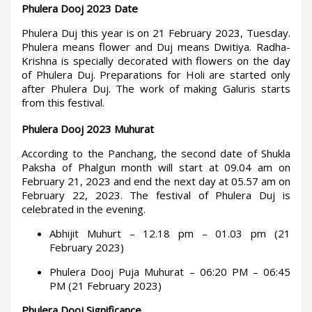
Phulera Dooj 2023 Date
Phulera Duj this year is on 21 February 2023, Tuesday.
Phulera means flower and Duj ​​means Dwitiya. Radha-
Krishna is specially decorated with flowers on the day
of Phulera Duj. Preparations for Holi are started only
after Phulera Duj. The work of making Galuris starts
from this festival.
Phulera Dooj 2023 Muhurat
According to the Panchang, the second date of Shukla
Paksha of Phalgun month will start at 09.04 am on
February 21, 2023 and end the next day at 05.57 am on
February 22, 2023. The festival of Phulera Duj is
celebrated in the evening.
Abhijit Muhurt – 12.18 pm – 01.03 pm (21
February 2023)
Phulera Dooj Puja Muhurat – 06:20 PM – 06:45
PM (21 February 2023)
Phulera Dooj Significance