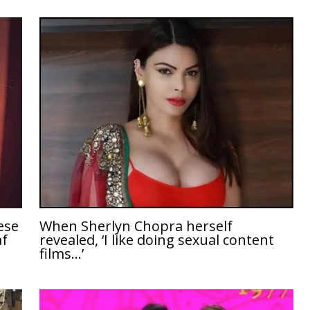
hese
When Sherlyn Chopra herself
af
revealed, ‘I like doing sexual content
films…’