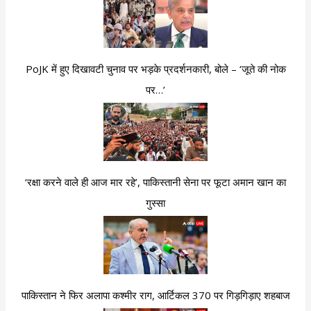
PoJK में हुए दिखावटी चुनाव पर भड़के प्रदर्शनकारी, बोले – ‘जूते की नोक
पर…’
‘रक्षा करने वाले ही आज मार रहे’, पाकिस्तानी सेना पर फूटा अमान खान का
गुस्सा
पाकिस्तान ने फिर अलापा कश्मीर राग, आर्टिकल 370 पर गिड़गिड़ाए शहबाज