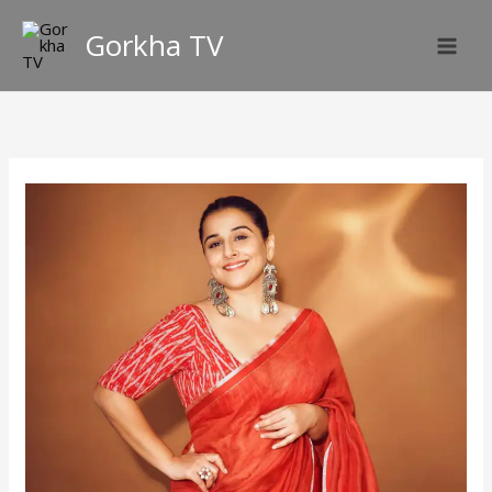
Skip
Gorkha TV
to
content