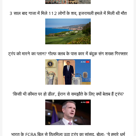
3 साल बाद गाजा में मिले 112 लोगों के शव, इजरायली हमले में मिली थी मौत
ट्रंप को मारने का प्लान? गोल्फ क्लब के पास कार में बंदूक संग शख्स गिरफ्तार
‘किसी भी कीमत पर हो डील’, ईरान से समझौते के लिए क्यों बेताब हैं ट्रंप?
भारत के FCRA बिल से तिलमिला उठा ट्रंप का सांसद, बोला- ‘ये हमारे धर्म