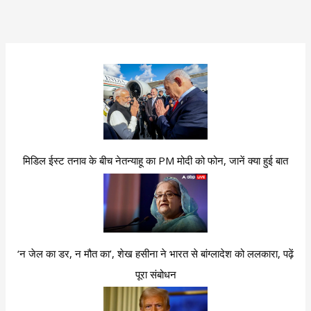
मिडिल ईस्ट तनाव के बीच नेतन्याहू का PM मोदी को फोन, जानें क्या हुई बात
‘न जेल का डर, न मौत का’, शेख हसीना ने भारत से बांग्लादेश को ललकारा, पढ़ें
पूरा संबोधन