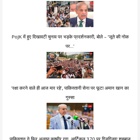
PoJK में हुए दिखावटी चुनाव पर भड़के प्रदर्शनकारी, बोले – ‘जूते की नोक
पर…’
‘रक्षा करने वाले ही आज मार रहे’, पाकिस्तानी सेना पर फूटा अमान खान का
गुस्सा
पाकिस्तान ने फिर अलापा कश्मीर राग, आर्टिकल 370 पर गिड़गिड़ाए शहबाज