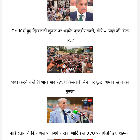
PoJK में हुए दिखावटी चुनाव पर भड़के प्रदर्शनकारी, बोले – ‘जूते की नोक
पर…’
‘रक्षा करने वाले ही आज मार रहे’, पाकिस्तानी सेना पर फूटा अमान खान का
गुस्सा
पाकिस्तान ने फिर अलापा कश्मीर राग, आर्टिकल 370 पर गिड़गिड़ाए शहबाज