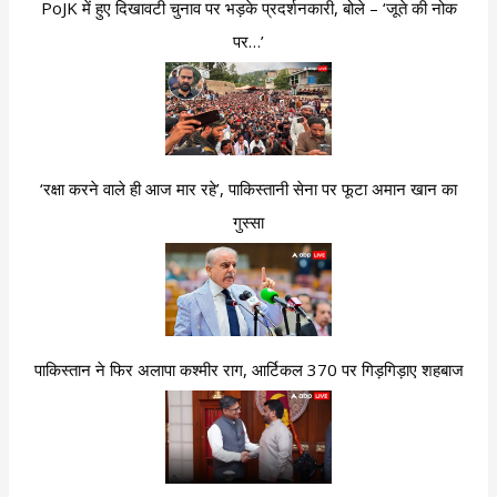
PoJK में हुए दिखावटी चुनाव पर भड़के प्रदर्शनकारी, बोले – ‘जूते की नोक
पर…’
‘रक्षा करने वाले ही आज मार रहे’, पाकिस्तानी सेना पर फूटा अमान खान का
गुस्सा
पाकिस्तान ने फिर अलापा कश्मीर राग, आर्टिकल 370 पर गिड़गिड़ाए शहबाज