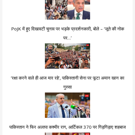
PoJK में हुए दिखावटी चुनाव पर भड़के प्रदर्शनकारी, बोले – ‘जूते की नोक
पर…’
‘रक्षा करने वाले ही आज मार रहे’, पाकिस्तानी सेना पर फूटा अमान खान का
गुस्सा
पाकिस्तान ने फिर अलापा कश्मीर राग, आर्टिकल 370 पर गिड़गिड़ाए शहबाज