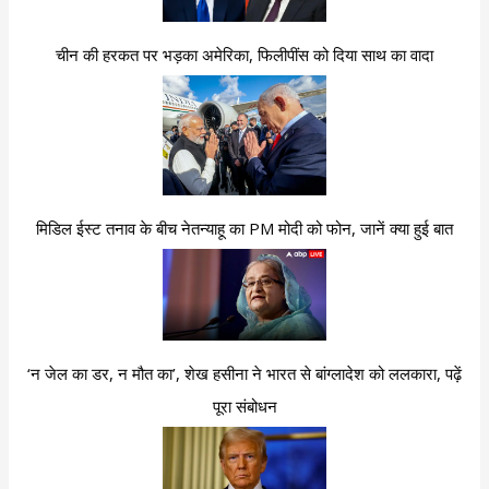
चीन की हरकत पर भड़का अमेरिका, फिलीपींस को दिया साथ का वादा
मिडिल ईस्ट तनाव के बीच नेतन्याहू का PM मोदी को फोन, जानें क्या हुई बात
‘न जेल का डर, न मौत का’, शेख हसीना ने भारत से बांग्लादेश को ललकारा, पढ़ें
पूरा संबोधन